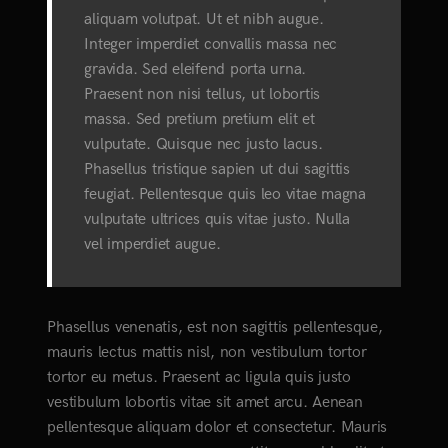
aliquam volutpat. Ut et nibh augue.
Integer imperdiet convallis massa nec
gravida. Sed eleifend porta urna.
Praesent non nisi tellus, ut lobortis
massa. Sed pretium pretium elit et
vulputate. Quisque nec justo lacus.
Phasellus tristique sapien ut dui sagittis
feugiat. Pellentesque quis leo vitae magna
vulputate ultrices quis vitae justo. Nulla
vel imperdiet augue.
Phasellus venenatis, est non sagittis pellentesque,
mauris lectus mattis nisl, non vestibulum tortor
tortor eu metus. Praesent ac ligula quis justo
vestibulum lobortis vitae sit amet arcu. Aenean
pellentesque aliquam dolor et consectetur. Mauris