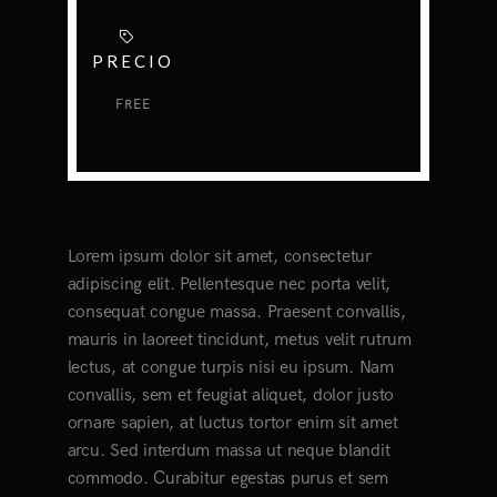
PRECIO
FREE
Lorem ipsum dolor sit amet, consectetur
adipiscing elit. Pellentesque nec porta velit,
consequat congue massa. Praesent convallis,
mauris in laoreet tincidunt, metus velit rutrum
lectus, at congue turpis nisi eu ipsum. Nam
convallis, sem et feugiat aliquet, dolor justo
ornare sapien, at luctus tortor enim sit amet
arcu. Sed interdum massa ut neque blandit
commodo. Curabitur egestas purus et sem