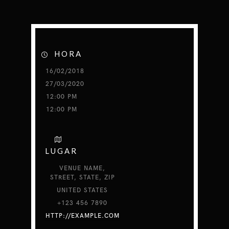
HORA
16/02/2018
27/03/2020
12:00 PM
12:00 PM
LUGAR
VENUE NAME,
STREET, STATE, ZIP
UNITED STATES
+123 456 7890
HTTP://EXAMPLE.COM